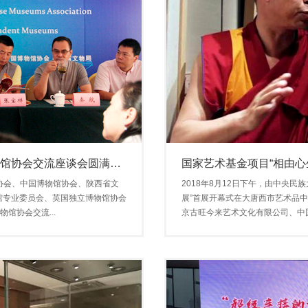
中国博协非国有博物馆专委会与英国独立博物馆协会交流座谈会圆满召开
育协会、中国博物馆协会、陕西省文
2018年8月12日下午，由中央民
馆专业委员会、英国独立博物馆协会
展”首展开幕式在大唐西市艺术品
馆协会交流...
京古旺今来艺术文化有限公司、中国