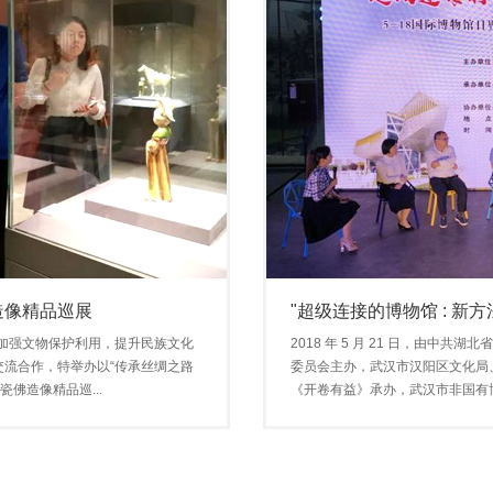
造像精品巡展
步加强文物保护利用，提升民族文化
2018 年 5 月 21 日，由
流合作，特举办以“传承丝绸之路
委员会主办，武汉市汉阳区文化局
佛造像精品巡...
《开卷有益》承办，武汉市非国有博