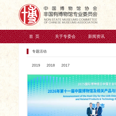
首 页
关于专委会
新闻资讯
专题活动
2019
2018
2017