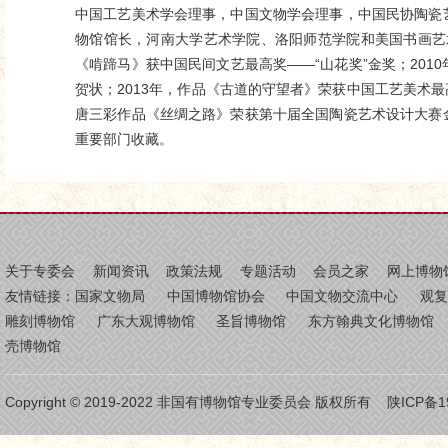
中国工艺美术学会理事，中国文物学会理事，中国民协陶瓷
物馆馆长，河南大学艺术学院、洛阳师范学院和美国书画艺术
《啃蹄马》获中国民间文艺最高奖——“山花奖”金奖；201
贺状；2013年，作品《古道的守望者》荣获中国工艺美术最高
唐三彩作品《丝绸之路》荣获第十届全国陶瓷艺术设计大赛金
重要部门收藏。
关于专委会
新闻资讯
政策法规
专题活动
会员之家
网上博物
友情链接：
国家文物局
中国博物馆协会
中国文物交流中心
观
雕刻博物馆
广东大观博物馆
圣旨博物馆
东方翰典文化博物馆
壳博物馆
Copyright © 2019-2022 非国有博物馆专业委员会 版权所有
陕ICP备1