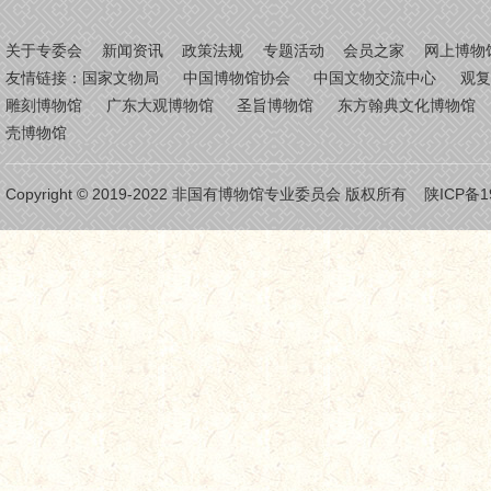
关于专委会
新闻资讯
政策法规
专题活动
会员之家
网上博物
友情链接：
国家文物局
中国博物馆协会
中国文物交流中心
观
雕刻博物馆
广东大观博物馆
圣旨博物馆
东方翰典文化博物馆
壳博物馆
Copyright © 2019-2022 非国有博物馆专业委员会 版权所有
陕ICP备1