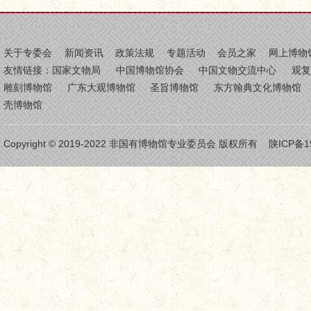
关于专委会
新闻资讯
政策法规
专题活动
会员之家
网上博物
友情链接：
国家文物局
中国博物馆协会
中国文物交流中心
观
雕刻博物馆
广东大观博物馆
圣旨博物馆
东方翰典文化博物馆
壳博物馆
Copyright © 2019-2022 非国有博物馆专业委员会 版权所有
陕ICP备1